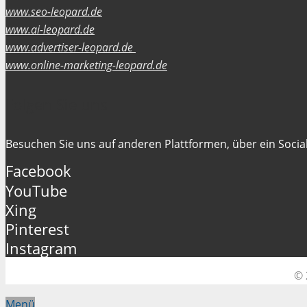
www.seo-leopard.de
www.ai-leopard.de
www.advertiser-leopard.de
www.online-marketing-leopard.de
Folgen Sie uns
Besuchen Sie uns auf anderen Plattformen, über ein Social
Facebook
YouTube
Xing
Pinterest
Instagram
© 
Menü