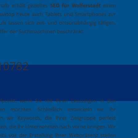
alb erhält gezieltes
SEO für Wolferstadt
einen
esktop heute auch Tablets und Smartphones zur
fe lassen sich zeit- und ortsunabhängig tätigen,
effer der Suchmaschinen beschränkt.
410782
ufpunkt, wenn Sie mit Ihren Leistungen in den
in möchten. Schließlich entwickeln wir Ihr
n wir Keywords, die Ihrer Zielgruppe perfekt
ien, die Ihr Unternehmen nach vorne bringen. Wir
its vor der Erstellung Ihrer Webpräsenz stellen