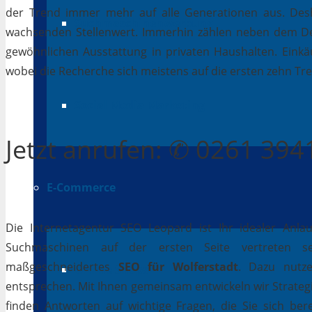
der Trend immer mehr auf alle Generationen aus. Desh
Suchmaschinenwerbung
wachsenden Stellenwert. Immerhin zählen neben dem D
gewöhnlichen Ausstattung in privaten Haushalten. Einkäu
wobei die Recherche sich meistens auf die ersten zehn Tr
Social Media Marketing
Jetzt
anrufen
: ✆ 0261 39
E-Commerce
Die Internetagentur SEO Leopard ist Ihr idealer Anla
Suchmaschinen auf der ersten Seite vertreten se
maßgeschneidertes
SEO für Wolferstadt
. Dazu nutze
Online Shops
entsprechen. Mit Ihnen gemeinsam entwickeln wir Strateg
finden Antworten auf wichtige Fragen, die Sie sich bere