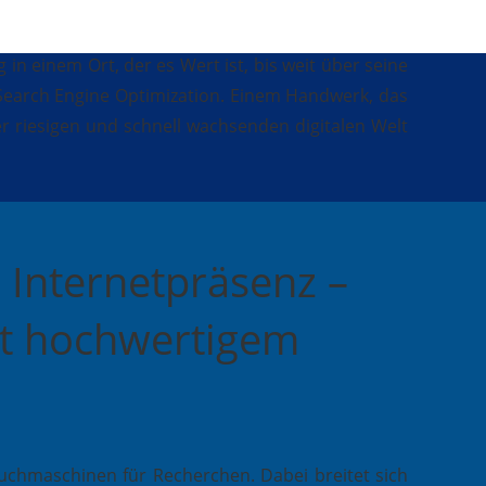
n einem Ort, der es Wert ist, bis weit über seine
Search Engine Optimization. Einem Handwerk, das
er riesigen und schnell wachsenden digitalen Welt
e Internetpräsenz –
it hochwertigem
chmaschinen für Recherchen. Dabei breitet sich