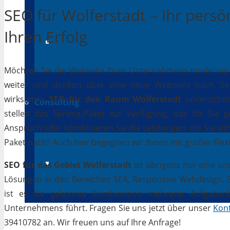
SEO für Wolferstadt – Ihr persö
Ihren Erfolg
App-Entwicklung
Möchten Sie die Webseite Ihres Unternehmens modernisiere
weiter und denken über eine neue Webseite nach. Selb
wirksames
SEO für den Raum Wolferstadt
unverzichtb
Consulting
stellen das Service-Paket zur Verfügung, das für Sie 
Anspruch oder kombinieren Sie die Leistungen, die Sie si
Paket nach? Auch hier begegnen wir Ihnen mit großer Flexib
IT Beratung
SEO für das Gebiet Wolferstadt
ist übrigens nur eine un
Lösungen in den Bereichen SEA, Responsive Webdesign, Soc
ist es die gekonnte Kombination mehrerer Aufgabenbe
Unternehmens führt. Fragen Sie uns jetzt über unser
Kon
39410782 an. Wir freuen uns auf Ihre Anfrage!