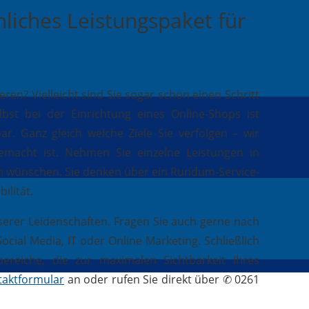
nliches Leistungspaket für
n? Vielleicht sind Sie sogar schon einen Schritt
st bei der Einrichtung eines Online-Shops ist
ar. Ganz gleich welche Ziele Sie verfolgen – wir
gemacht ist. Nehmen Sie einzelne Leistungen in
ch wünschen. Sie denken über ein Rundum-Service-
ilität.
serer Leidenschaften. Fragen Sie auch gerne nach
ial Media, IT oder Online Marketing. Schließlich
reiche, die zur maximalen Sichtbarkeit Ihres
taktformular
an oder rufen Sie direkt über ✆ 0261