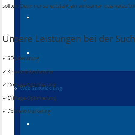
sollten. Denn nur so entsteht ein wirksamer Internetauftrit
Verkaufsplattformen
Unsere Leistungen bei der Su
Preissuchmaschinen
✓ SEO-Beratung
✓ Keyword-Recherche
✓ OnPage-Optimierung
Web-Entwicklung
✓ OffPage-Optimierung
✓ Content-Marketing
Responsive Webdesign