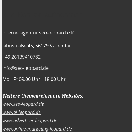
Jetzt Kontakt aufnehmen
Internetagentur seo-leopard e.K.
Jahnstraße 45, 56179 Vallendar
+49 26139410782
info@seo-leopard.de
Mo - Fr 09.00 Uhr - 18.00 Uhr
Weitere themenrelevante Websites:
www.seo-leopard.de
www.ai-leopard.de
www.advertiser-leopard.de
www.online-marketing-leopard.de