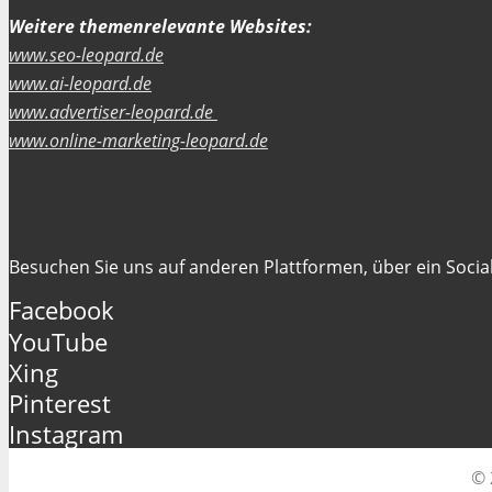
Weitere themenrelevante Websites:
www.seo-leopard.de
www.ai-leopard.de
www.advertiser-leopard.de
www.online-marketing-leopard.de
Folgen Sie uns
Besuchen Sie uns auf anderen Plattformen, über ein Social
Facebook
YouTube
Xing
Pinterest
Instagram
© 