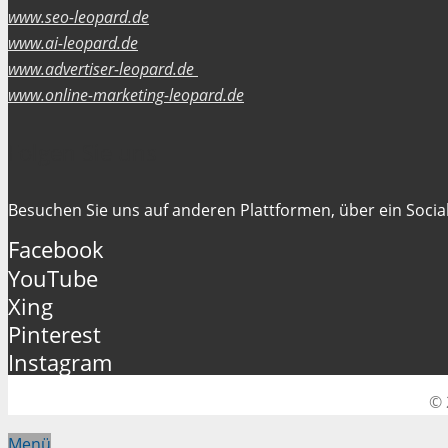
www.seo-leopard.de
www.ai-leopard.de
www.advertiser-leopard.de
www.online-marketing-leopard.de
Folgen Sie uns
Besuchen Sie uns auf anderen Plattformen, über ein Social
Facebook
YouTube
Xing
Pinterest
Instagram
© 
Menü