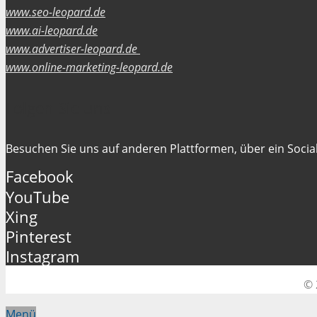
www.seo-leopard.de
www.ai-leopard.de
www.advertiser-leopard.de
www.online-marketing-leopard.de
Folgen Sie uns
Besuchen Sie uns auf anderen Plattformen, über ein Social
Facebook
YouTube
Xing
Pinterest
Instagram
© 
Menü