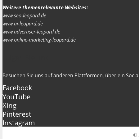
Weitere themenrelevante Websites:
www.seo-leopard.de
www.ai-leopard.de
www.advertiser-leopard.de
www.online-marketing-leopard.de
Folgen Sie uns
Besuchen Sie uns auf anderen Plattformen, über ein Social
Facebook
YouTube
Xing
Pinterest
Instagram
© 