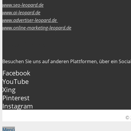
www.seo-leopard.de
www.ai-leopard.de
www.advertiser-leopard.de
www.online-marketing-leopard.de
Folgen Sie uns
Besuchen Sie uns auf anderen Plattformen, über ein Social
Facebook
YouTube
Xing
Pinterest
Instagram
© 
Menü