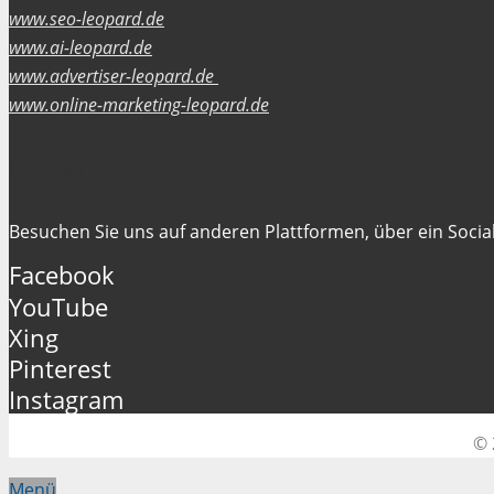
www.seo-leopard.de
www.ai-leopard.de
www.advertiser-leopard.de
www.online-marketing-leopard.de
Folgen Sie uns
Besuchen Sie uns auf anderen Plattformen, über ein Social
Facebook
YouTube
Xing
Pinterest
Instagram
© 
Menü