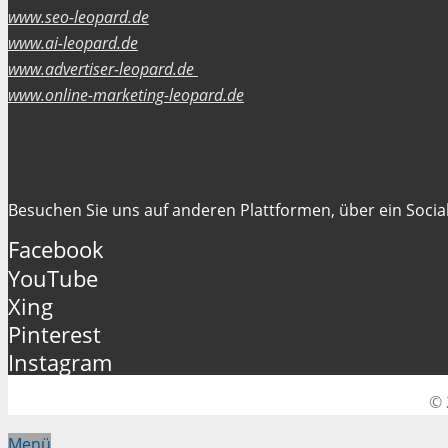
www.seo-leopard.de
www.ai-leopard.de
www.advertiser-leopard.de
www.online-marketing-leopard.de
Folgen Sie uns
Besuchen Sie uns auf anderen Plattformen, über ein Social
Facebook
YouTube
Xing
Pinterest
Instagram
© 
Menü