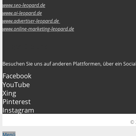
www.seo-leopard.de
www.ai-leopard.de
www.advertiser-leopard.de
www.online-marketing-leopard.de
Folgen Sie uns
Besuchen Sie uns auf anderen Plattformen, über ein Social
Facebook
YouTube
Xing
Pinterest
Instagram
© 
Menü