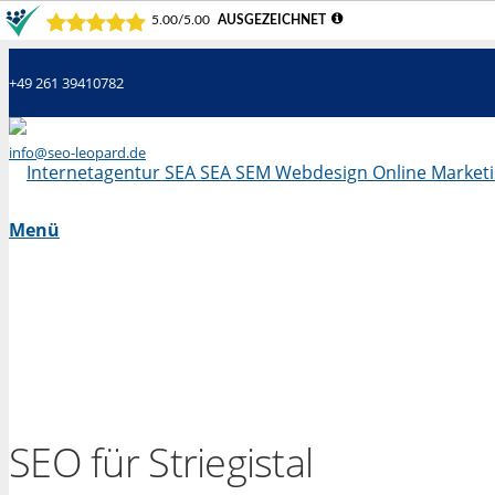
+49 261 39410782
info@seo-leopard.de
Mo - Fr 09.00 Uhr - 18.00 Uhr
Menü
SEO für Striegistal