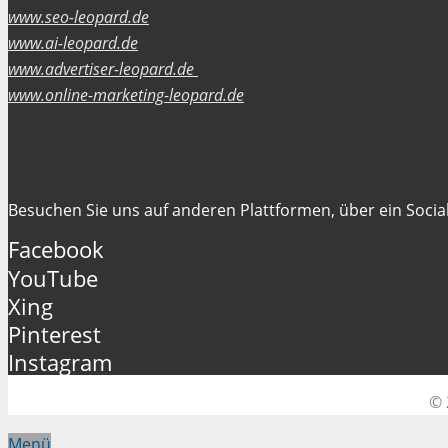
www.seo-leopard.de
www.ai-leopard.de
www.advertiser-leopard.de
www.online-marketing-leopard.de
Folgen Sie uns
Besuchen Sie uns auf anderen Plattformen, über ein Social
Facebook
YouTube
Xing
Pinterest
Instagram
© 
Menü