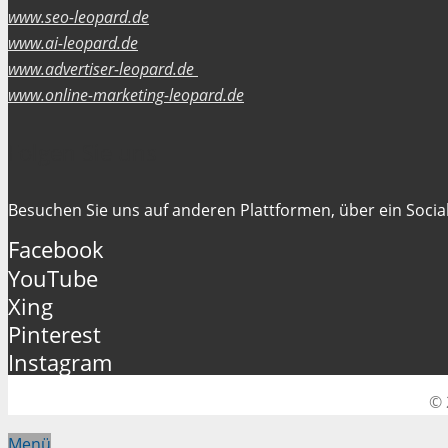
www.seo-leopard.de
www.ai-leopard.de
www.advertiser-leopard.de
www.online-marketing-leopard.de
Folgen Sie uns
Besuchen Sie uns auf anderen Plattformen, über ein Social
Facebook
YouTube
Xing
Pinterest
Instagram
© 
Menü