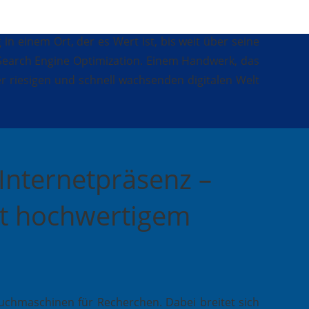
n einem Ort, der es Wert ist, bis weit über seine
Search Engine Optimization. Einem Handwerk, das
er riesigen und schnell wachsenden digitalen Welt
Internetpräsenz –
it hochwertigem
chmaschinen für Recherchen. Dabei breitet sich