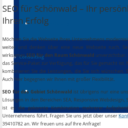
SEO für Schönwald – Ihr persön
Ihren Erfolg
App-Entwicklung
Möchten Sie die Webseite Ihres Unternehmens modernisiere
weiter und denken über eine neue Webseite nach. Selb
wirksames
SEO für den Raum Schönwald
unverzichtbar. G
Consulting
das Service-Paket zur Verfügung, das für Sie gemacht ist
kombinieren Sie die Leistungen, die Sie sich wünschen.
Auch hier begegnen wir Ihnen mit großer Flexibilität.
IT Beratung
SEO für das Gebiet Schönwald
ist übrigens nur eine un
Lösungen in den Bereichen SEA, Responsive Webdesign, Soc
ist es die gekonnte Kombination mehrerer Aufgabenbe
Unternehmens führt. Fragen Sie uns jetzt über unser
Kon
39410782 an. Wir freuen uns auf Ihre Anfrage!