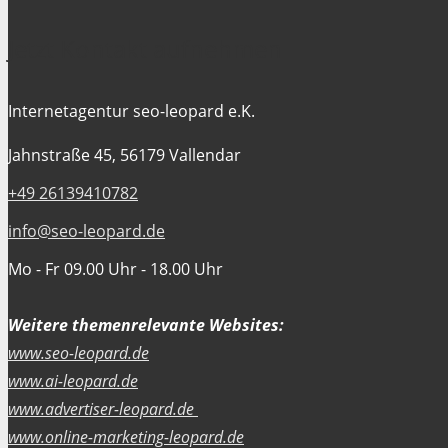
Jetzt Kontakt aufnehmen
Internetagentur seo-leopard e.K.
Jahnstraße 45, 56179 Vallendar
+49 26139410782
info@seo-leopard.de
Mo - Fr 09.00 Uhr - 18.00 Uhr
Weitere themenrelevante Websites:
www.seo-leopard.de
www.ai-leopard.de
www.advertiser-leopard.de
www.online-marketing-leopard.de