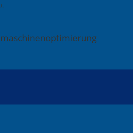
t.
chmaschinenoptimierung