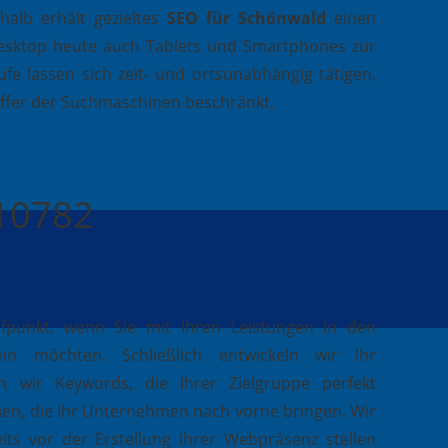
alb erhält gezieltes
SEO für Schönwald
einen
esktop heute auch Tablets und Smartphones zur
fe lassen sich zeit- und ortsunabhängig tätigen,
effer der Suchmaschinen beschränkt.
410782
ufpunkt, wenn Sie mit Ihren Leistungen in den
in möchten. Schließlich entwickeln wir Ihr
n wir Keywords, die Ihrer Zielgruppe perfekt
ien, die Ihr Unternehmen nach vorne bringen. Wir
its vor der Erstellung Ihrer Webpräsenz stellen