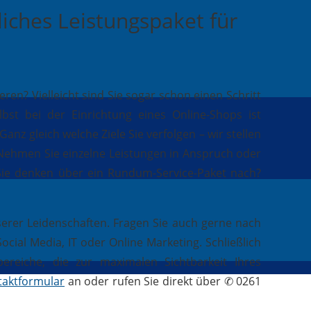
liches Leistungspaket für
n? Vielleicht sind Sie sogar schon einen Schritt
st bei der Einrichtung eines Online-Shops ist
anz gleich welche Ziele Sie verfolgen – wir stellen
. Nehmen Sie einzelne Leistungen in Anspruch oder
 Sie denken über ein Rundum-Service-Paket nach?
serer Leidenschaften. Fragen Sie auch gerne nach
ial Media, IT oder Online Marketing. Schließlich
reiche, die zur maximalen Sichtbarkeit Ihres
taktformular
an oder rufen Sie direkt über ✆ 0261