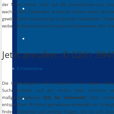
der Trend immer mehr auf alle Generationen aus. Desh
Suchmaschinenwerbung
wachsenden Stellenwert. Immerhin zählen neben dem D
gewöhnlichen Ausstattung in privaten Haushalten. Einkäu
wobei die Recherche sich meistens auf die ersten zehn Tr
Social Media Marketing
Jetzt
anrufen
: ✆ 0261 39
E-Commerce
Die Internetagentur SEO Leopard ist Ihr idealer Anla
Suchmaschinen auf der ersten Seite vertreten se
maßgeschneidertes
SEO für Schönwald
. Dazu nutze
Online Shops
entsprechen. Mit Ihnen gemeinsam entwickeln wir Strateg
finden Antworten auf wichtige Fragen, die Sie sich bere