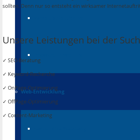
sollten. Denn nur so entsteht ein wirksamer Internetauftrit
Verkaufsplattformen
Unsere Leistungen bei der Su
Preissuchmaschinen
✓ SEO-Beratung
✓ Keyword-Recherche
✓ OnPage-Optimierung
Web-Entwicklung
✓ OffPage-Optimierung
✓ Content-Marketing
Responsive Webdesign