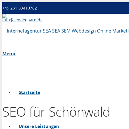
+49 261 39410782
info@seo-leopard.de
Mo - Fr 09.00 Uhr - 18.00 Uhr
Menü
Startseite
SEO für Schönwald
Unsere Leistungen