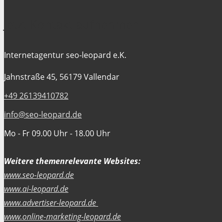
Jetzt Kontakt aufnehmen
Internetagentur seo-leopard e.K.
Jahnstraße 45, 56179 Vallendar
+49 26139410782
info@seo-leopard.de
Mo - Fr 09.00 Uhr - 18.00 Uhr
Weitere themenrelevante Websites:
www.seo-leopard.de
www.ai-leopard.de
www.advertiser-leopard.de
www.online-marketing-leopard.de