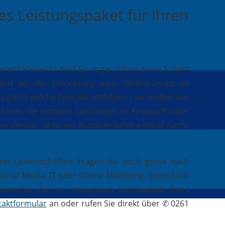
es Leistungspaket für Ihren
n? Vielleicht sind Sie sogar schon einen Schritt
st bei der Einrichtung eines Online-Shops ist
gleich welche Ziele Sie verfolgen – wir stellen das
Nehmen Sie einzelne Leistungen in Anspruch oder
 Sie denken über ein Rundum-Service-Paket nach?
rer Leidenschaften. Fragen Sie auch gerne nach
ial Media, IT oder Online Marketing. Schließlich
reiche, die zur maximalen Sichtbarkeit Ihres
taktformular
an oder rufen Sie direkt über ✆ 0261