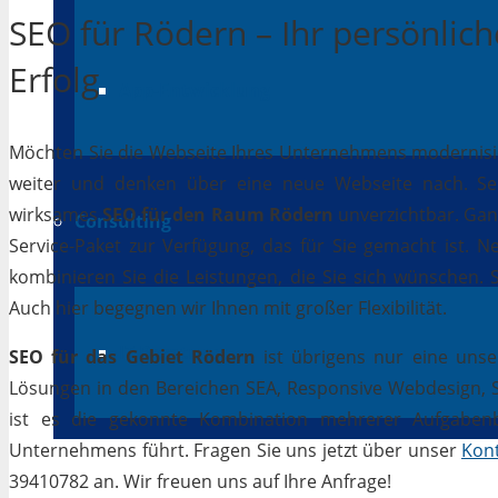
SEO für Rödern – Ihr persönlich
Erfolg
App-Entwicklung
Möchten Sie die Webseite Ihres Unternehmens modernisiere
weiter und denken über eine neue Webseite nach. Selb
wirksames
SEO für den Raum Rödern
unverzichtbar. Ganz 
Consulting
Service-Paket zur Verfügung, das für Sie gemacht ist. 
kombinieren Sie die Leistungen, die Sie sich wünschen.
Auch hier begegnen wir Ihnen mit großer Flexibilität.
IT Beratung
SEO für das Gebiet Rödern
ist übrigens nur eine unse
Lösungen in den Bereichen SEA, Responsive Webdesign, Soc
ist es die gekonnte Kombination mehrerer Aufgabenbe
Unternehmens führt. Fragen Sie uns jetzt über unser
Kon
39410782 an. Wir freuen uns auf Ihre Anfrage!