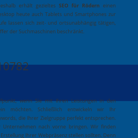
shalb erhält gezieltes
SEO für Rödern
einen
esktop heute auch Tablets und Smartphones zur
fe lassen sich zeit- und ortsunabhängig tätigen,
effer der Suchmaschinen beschränkt.
410782
ufpunkt, wenn Sie mit Ihren Leistungen in den
in möchten. Schließlich entwickeln wir Ihr
ywords, die Ihrer Zielgruppe perfekt entsprechen.
hr Unternehmen nach vorne bringen. Wir finden
r Erstellung Ihrer Webpräsenz stellen sollten. Denn