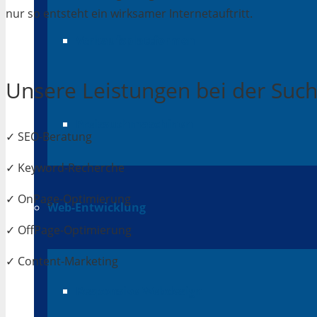
nur so entsteht ein wirksamer Internetauftritt.
Verkaufsplattformen
Unsere Leistungen bei der Su
Preissuchmaschinen
✓ SEO-Beratung
✓ Keyword-Recherche
✓ OnPage-Optimierung
Web-Entwicklung
✓ OffPage-Optimierung
✓ Content-Marketing
Responsive Webdesign