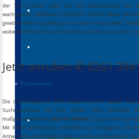
der Trend immer mehr auf alle Generationen aus. De
Suchmaschinenwerbung
wachsenden Stellenwert. Immerhin zählen neben dem D
gewöhnlichen Ausstattung in privaten Haushalten. Einkäu
wobei die Recherche sich meistens auf die ersten zehn Tr
Social Media Marketing
Jetzt
anrufen
: ✆ 0261 39
E-Commerce
Die Internetagentur SEO Leopard ist Ihr idealer Anla
Suchmaschinen auf der ersten Seite vertreten se
maßgeschneidertes
SEO für Rödern
. Dazu nutzen wir Ke
Online Shops
Mit Ihnen gemeinsam entwickeln wir Strategien, die I
Antworten auf wichtige Fragen, die Sie sich bereits vor de