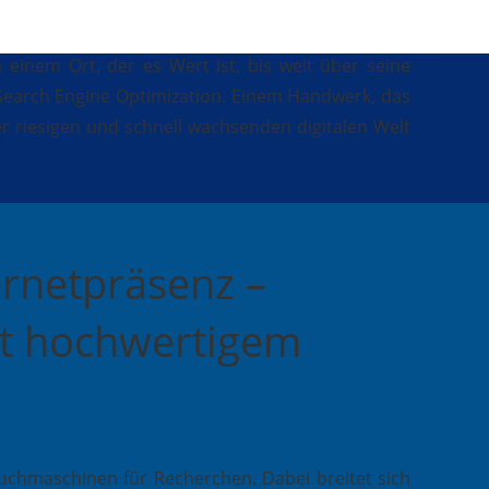
einem Ort, der es Wert ist, bis weit über seine
Search Engine Optimization. Einem Handwerk, das
er riesigen und schnell wachsenden digitalen Welt
ernetpräsenz –
it hochwertigem
chmaschinen für Recherchen. Dabei breitet sich