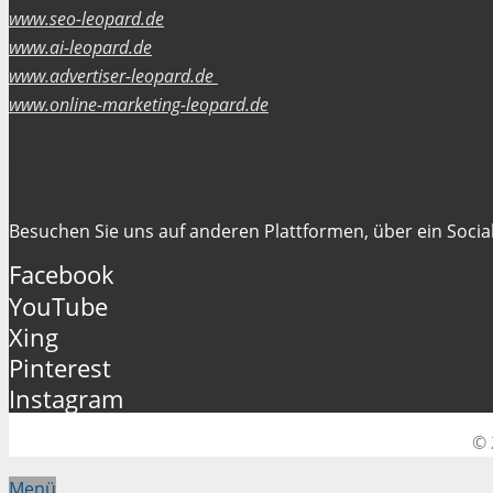
www.seo-leopard.de
www.ai-leopard.de
www.advertiser-leopard.de
www.online-marketing-leopard.de
Folgen Sie uns
Besuchen Sie uns auf anderen Plattformen, über ein Social
Facebook
YouTube
Xing
Pinterest
Instagram
© 
Menü