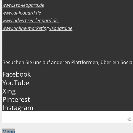
www.seo-leopard.de
www.ai-leopard.de
www.advertiser-leopard.de
www.online-marketing-leopard.de
Folgen Sie uns
Besuchen Sie uns auf anderen Plattformen, über ein Social
Facebook
YouTube
Xing
Pinterest
Instagram
© 
Menü