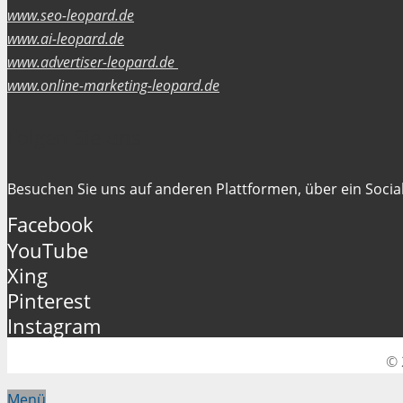
www.seo-leopard.de
www.ai-leopard.de
www.advertiser-leopard.de
www.online-marketing-leopard.de
Folgen Sie uns
Besuchen Sie uns auf anderen Plattformen, über ein Social
Facebook
YouTube
Xing
Pinterest
Instagram
© 
Menü