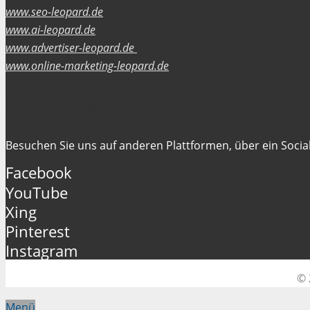
www.seo-leopard.de
www.ai-leopard.de
www.advertiser-leopard.de
www.online-marketing-leopard.de
Folgen Sie uns
Besuchen Sie uns auf anderen Plattformen, über ein Social
Facebook
YouTube
Xing
Pinterest
Instagram
© 
Menü