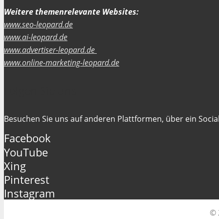
Weitere themenrelevante Websites:
www.seo-leopard.de
www.ai-leopard.de
www.advertiser-leopard.de
www.online-marketing-leopard.de
Folgen Sie uns
Besuchen Sie uns auf anderen Plattformen, über ein Social
Facebook
YouTube
Xing
Pinterest
Instagram
© 