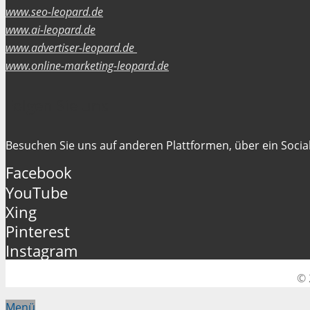
www.seo-leopard.de
www.ai-leopard.de
www.advertiser-leopard.de
www.online-marketing-leopard.de
Folgen Sie uns
Besuchen Sie uns auf anderen Plattformen, über ein Social
Facebook
YouTube
Xing
Pinterest
Instagram
© 
Menü