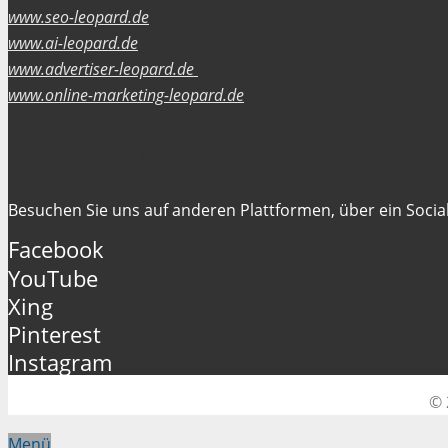
www.seo-leopard.de
www.ai-leopard.de
www.advertiser-leopard.de
www.online-marketing-leopard.de
Folgen Sie uns
Besuchen Sie uns auf anderen Plattformen, über ein Social
Facebook
YouTube
Xing
Pinterest
Instagram
© 
Menü