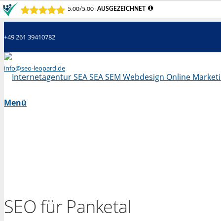
+49 261 39410782
info@seo-leopard.de
Mo - Fr 09.00 Uhr - 18.00 Uhr
Menü
SEO für Panketal