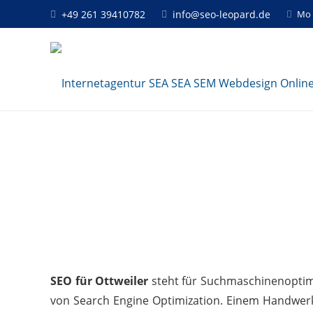
+49 261 39410782
info@seo-leopard.de
Mo 
SEO für Ottweiler
steht für Suchmaschinenoptimie
von Search Engine Optimization. Einem Handwerk,