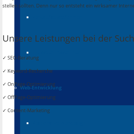
stellen sollten. Denn nur so entsteht ein wirksamer Interne
Verkaufsplattformen
Unsere Leistungen bei der Su
Preissuchmaschinen
✓ SEO-Beratung
✓ Keyword-Recherche
✓ OnPage-Optimierung
Web-Entwicklung
✓ OffPage-Optimierung
✓ Content-Marketing
Responsive Webdesign