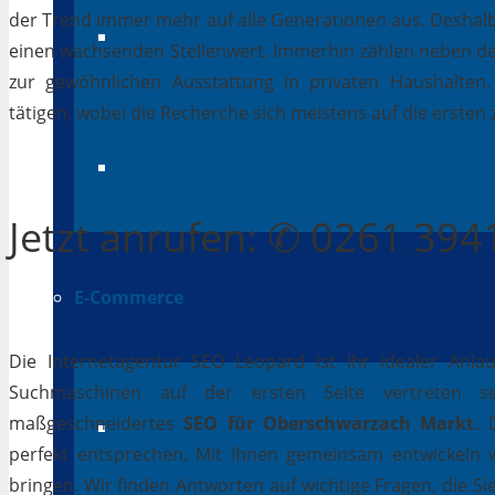
der Trend immer mehr auf alle Generationen aus. Deshalb 
Suchmaschinenwerbung
einen wachsenden Stellenwert. Immerhin zählen neben 
zur gewöhnlichen Ausstattung in privaten Haushalten.
tätigen, wobei die Recherche sich meistens auf die erste
Social Media Marketing
Jetzt
anrufen
: ✆ 0261 39
E-Commerce
Die Internetagentur SEO Leopard ist Ihr idealer Anla
Suchmaschinen auf der ersten Seite vertreten se
maßgeschneidertes
SEO für Oberschwarzach Markt
. 
Online Shops
perfekt entsprechen. Mit Ihnen gemeinsam entwickeln 
bringen. Wir finden Antworten auf wichtige Fragen, die Si