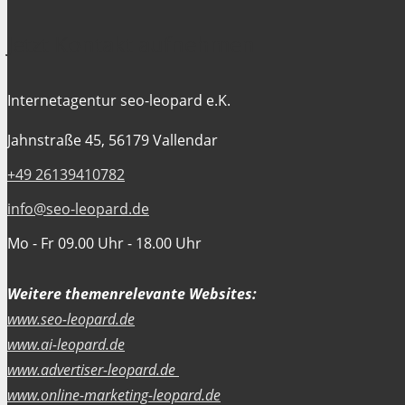
Jetzt Kontakt aufnehmen
Internetagentur seo-leopard e.K.
Jahnstraße 45, 56179 Vallendar
+49 26139410782
info@seo-leopard.de
Mo - Fr 09.00 Uhr - 18.00 Uhr
Weitere themenrelevante Websites:
www.seo-leopard.de
www.ai-leopard.de
www.advertiser-leopard.de
www.online-marketing-leopard.de