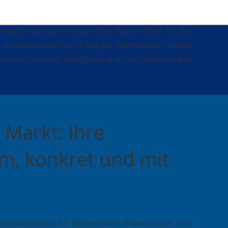
noptimierung in einem Ort, der es Wert ist, bis
n sprechen von Search Engine Optimization. Einem
nehmens in einer riesigen und schnell wachsenden
Markt: Ihre
am, konkret und mit
chmaschinen für Recherchen. Dabei breitet sich