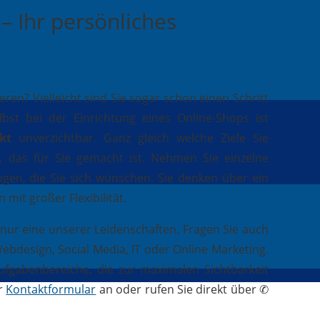
 Ihr persönliches
n? Vielleicht sind Sie sogar schon einen Schritt
st bei der Einrichtung eines Online-Shops ist
kt
unverzichtbar. Ganz gleich welche Ziele Sie
g, das für Sie gemacht ist. Nehmen Sie einzelne
gen, die Sie sich wünschen. Sie denken über ein
it großer Flexibilität.
 nur eine unserer Leidenschaften. Fragen Sie auch
bdesign, Social Media, IT oder Online Marketing.
ufgabenbereiche, die zur maximalen Sichtbarkeit
er
Kontaktformular
an oder rufen Sie direkt über ✆