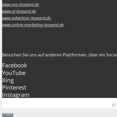
www.seo-leopard.de
www.ai-leopard.de
www.advertiser-leopard.de
www.online-marketing-leopard.de
Folgen Sie uns
Besuchen Sie uns auf anderen Plattformen, über ein Social
Facebook
YouTube
Xing
Pinterest
Instagram
© 
Menü