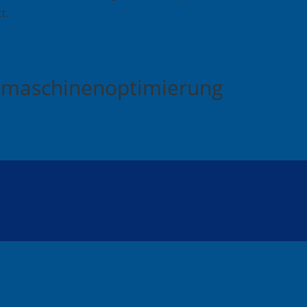
t.
chmaschinenoptimierung