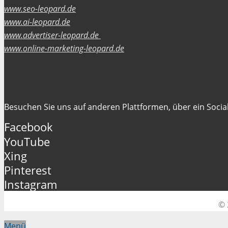
www.seo-leopard.de
www.ai-leopard.de
www.advertiser-leopard.de
www.online-marketing-leopard.de
Folgen Sie uns
Besuchen Sie uns auf anderen Plattformen, über ein Social
Facebook
YouTube
Xing
Pinterest
Instagram
© 
Menü