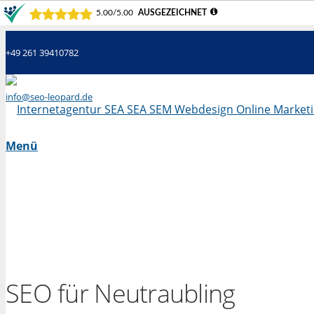
+49 261 39410782
info@seo-leopard.de
Mo - Fr 09.00 Uhr - 18.00 Uhr
Menü
SEO für Neutraubling