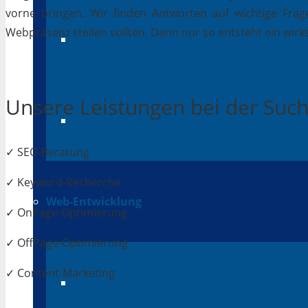
vorne bringen. Wir finden Antworten auf wichtige Fragen
Webpräsenz stellen sollten. Denn nur so entsteht ein wirks
Verkaufsplattformen
Unsere Leistungen bei der Su
Preissuchmaschinen
✓ SEO-Beratung
✓ Keyword-Recherche
Web-Entwicklung
✓ OnPage-Optimierung
✓ OffPage-Optimierung
✓ Content-Marketing
Responsive Webdesign