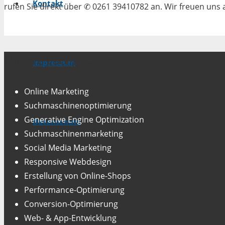
Kontakt
rufen Sie direkt über ✆ 0261 39410782 an. Wir freuen uns a
Unsere Fachgebiete
Impressum
Online Marketing
Suchmaschinenoptimierung
Generative Engine Optimization
Datenschutz
Suchmaschinenmarketing
Social Media Marketing
Responsive Webdesign
Erstellung von Online-Shops
Performance-Optimierung
Conversion-Optimierung
Web- & App-Entwicklung