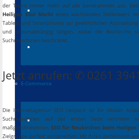
der Trend immer mehr auf alle Generationen aus. Desh
Suchmaschinenwerbung
Heiligen Blut Markt
einen wachsenden Stellenwert. I
Tablets und Smartphones zur gewöhnlichen Ausstattung in
und ortsunabhängig tätigen, wobei die Recherche si
Suchmaschinen beschränkt.
Social Media Marketing
Jetzt
anrufen
: ✆ 0261 39
E-Commerce
Die Internetagentur SEO Leopard ist Ihr idealer Anla
Suchmaschinen auf der ersten Seite vertreten se
Online Shops
maßgeschneidertes
SEO für Neukirchen beim Heiligen
Zielgruppe perfekt entsprechen. Mit Ihnen gemeinsam ent