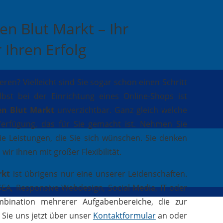
en Blut Markt – Ihr
 Ihren Erfolg
n? Vielleicht sind Sie sogar schon einen Schritt
st bei der Einrichtung eines Online-Shops ist
en Blut Markt
unverzichtbar. Ganz gleich welche
 Verfügung, das für Sie gemacht ist. Nehmen Sie
e Leistungen, die Sie sich wünschen. Sie denken
r Ihnen mit großer Flexibilität.
rkt
ist übrigens nur eine unserer Leidenschaften.
EA, Responsive Webdesign, Social Media, IT oder
ombination mehrerer Aufgabenbereiche, die zur
Sie uns jetzt über unser
Kontaktformular
an oder