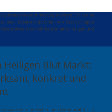
r Suchmaschinenoptimierung in einem Ort, der es
r zu sein. Experten sprechen von Search Engine
 Präsenz Ihres Unternehmens in einer riesigen und
Heiligen Blut Markt:
irksam, konkret und
nt
chmaschinen für Recherchen. Dabei breitet sich