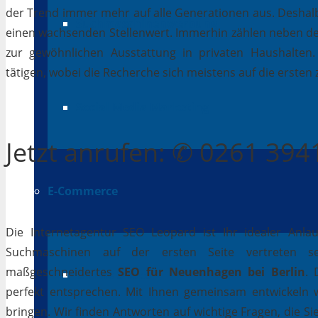
der Trend immer mehr auf alle Generationen aus. Deshalb
Suchmaschinenwerbung
einen wachsenden Stellenwert. Immerhin zählen neben 
zur gewöhnlichen Ausstattung in privaten Haushalten.
tätigen, wobei die Recherche sich meistens auf die erste
Social Media Marketing
Jetzt
anrufen
: ✆ 0261 39
E-Commerce
Die Internetagentur SEO Leopard ist Ihr idealer Anla
Suchmaschinen auf der ersten Seite vertreten se
maßgeschneidertes
SEO für Neuenhagen bei Berlin
. 
Online Shops
perfekt entsprechen. Mit Ihnen gemeinsam entwickeln 
bringen. Wir finden Antworten auf wichtige Fragen, die Si