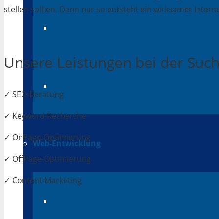
stellen sollten. Denn nur so entsteht ein wirksamer Interne
Verkaufsplattformen
Unsere Leistungen bei der Su
Preissuchmaschinen
✓ SEO-Beratung
✓ Keyword-Recherche
✓ OnPage-Optimierung
Web-Entwicklung
✓ OffPage-Optimierung
✓ Content-Marketing
Responsive Webdesign