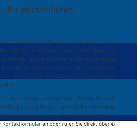
– Ihr persönliches
n? Vielleicht sind Sie sogar schon einen Schritt
st bei der Einrichtung eines Online-Shops ist
erzichtbar. Ganz gleich welche Ziele Sie verfolgen
ie gemacht ist. Nehmen Sie einzelne Leistungen in
ch wünschen. Sie denken über ein Rundum-Service-
ilität.
 nur eine unserer Leidenschaften. Fragen Sie auch
bdesign, Social Media, IT oder Online Marketing.
ufgabenbereiche, die zur maximalen Sichtbarkeit
er
Kontaktformular
an oder rufen Sie direkt über ✆