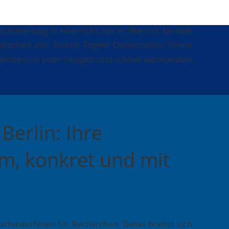
timierung in einem Ort, der es Wert ist, bis weit
sprechen von Search Engine Optimization. Einem
nehmens in einer riesigen und schnell wachsenden
erlin: Ihre
am, konkret und mit
chmaschinen für Recherchen. Dabei breitet sich