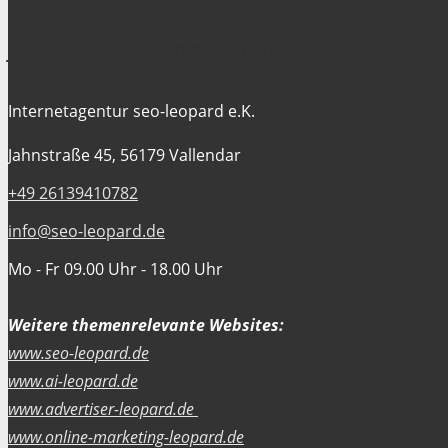
Jetzt Kontakt aufnehmen
Internetagentur seo-leopard e.K.
Jahnstraße 45, 56179 Vallendar
+49 26139410782
info@seo-leopard.de
Mo - Fr 09.00 Uhr - 18.00 Uhr
Weitere themenrelevante Websites:
www.seo-leopard.de
www.ai-leopard.de
www.advertiser-leopard.de
www.online-marketing-leopard.de