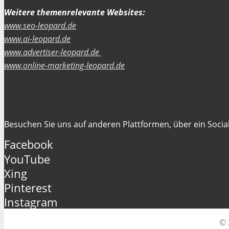
Weitere themenrelevante Websites:
www.seo-leopard.de
www.ai-leopard.de
www.advertiser-leopard.de
www.online-marketing-leopard.de
Folgen Sie uns
Besuchen Sie uns auf anderen Plattformen, über ein Social
Facebook
YouTube
Xing
Pinterest
Instagram
© 