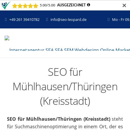
✕
+49 261 39410782
info@seo-leopard.de
Mo - Fr 09
SEO für
Mühlhausen/Thüringen
(Kreisstadt)
SEO für Mühlhausen/Thüringen (Kreisstadt)
steht
für Suchmaschinenoptimierung in einem Ort, der es