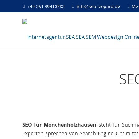
+49 261 39410782
info@seo-leopard.de
Mo 
SE
SEO für Mönchenholzhausen
steht für Suchma
Experten sprechen von Search Engine Optimizati