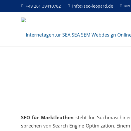
+49 261 39410782
info@seo-leopard.de
Mo 
SEO für Marktleuthen
steht für Suchmaschineno
sprechen von Search Engine Optimization. Einem 