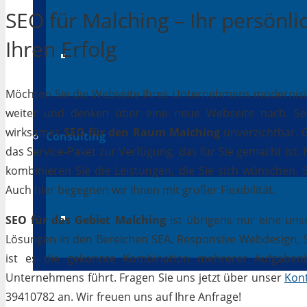
SEO für Malching – Ihr persönli
Ihren Erfolg
App-Entwicklung
Möchten Sie die Webseite Ihres Unternehmens modernisiere
weiter und denken über eine neue Webseite nach. Selb
wirksames
SEO für den Raum Malching
unverzichtbar. G
Consulting
das Service-Paket zur Verfügung, das für Sie gemacht ist
kombinieren Sie die Leistungen, die Sie sich wünschen.
Auch hier begegnen wir Ihnen mit großer Flexibilität.
IT Beratung
SEO für das Gebiet Malching
ist übrigens nur eine uns
Lösungen in den Bereichen SEA, Responsive Webdesign, Soc
ist es die gekonnte Kombination mehrerer Aufgabenbe
Unternehmens führt. Fragen Sie uns jetzt über unser
Kon
39410782 an. Wir freuen uns auf Ihre Anfrage!