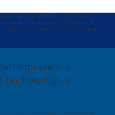
 einem Ort, der es Wert ist, bis weit über seine
Search Engine Optimization. Einem Handwerk, das
er riesigen und schnell wachsenden digitalen Welt
nternetpräsenz –
it hochwertigem
chmaschinen für Recherchen. Dabei breitet sich