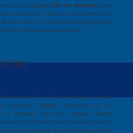
halb erhält gezieltes
SEO für Malching
einen
esktop heute auch Tablets und Smartphones zur
fe lassen sich zeit- und ortsunabhängig tätigen,
effer der Suchmaschinen beschränkt.
410782
ufpunkt, wenn Sie mit Ihren Leistungen in den
in möchten. Schließlich entwickeln wir Ihr
 wir Keywords, die Ihrer Zielgruppe perfekt
ien, die Ihr Unternehmen nach vorne bringen. Wir
its vor der Erstellung Ihrer Webpräsenz stellen