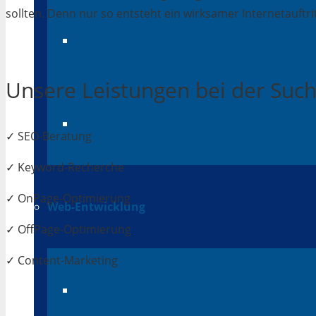
sollten. Denn nur so entsteht ein wirksamer Internetauftrit
Verkaufsplattformen
Unsere Leistungen bei der Su
Preissuchmaschinen
✓ SEO-Beratung
✓ Keyword-Recherche
✓ OnPage-Optimierung
Web-Entwicklung
✓ OffPage-Optimierung
✓ Content-Marketing
Responsive Webdesign