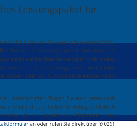
ches Leistungspaket für
n? Vielleicht sind Sie sogar schon einen Schritt
st bei der Einrichtung eines Online-Shops ist
anz gleich welche Ziele Sie verfolgen – wir stellen
. Nehmen Sie einzelne Leistungen in Anspruch oder
 Sie denken über ein Rundum-Service-Paket nach?
erer Leidenschaften. Fragen Sie auch gerne nach
ial Media, IT oder Online Marketing. Schließlich
reiche, die zur maximalen Sichtbarkeit Ihres
taktformular
an oder rufen Sie direkt über ✆ 0261