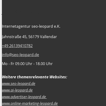
Jetzt Kontakt aufnehmen
Internetagentur seo-leopard e.K.
Jahnstraße 45, 56179 Vallendar
+49 26139410782
info@seo-leopard.de
Mo - Fr 09.00 Uhr - 18.00 Uhr
Weitere themenrelevante Websites:
www.seo-leopard.de
www.ai-leopard.de
www.advertiser-leopard.de
www.online-marketing-leopard.de