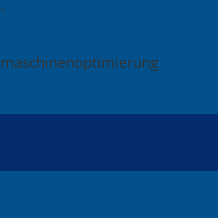
t.
chmaschinenoptimierung