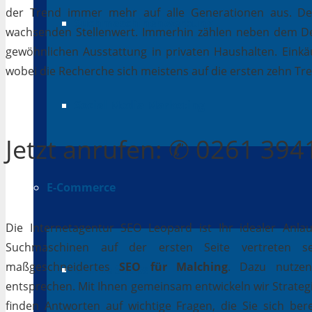
der Trend immer mehr auf alle Generationen aus. Des
Suchmaschinenwerbung
wachsenden Stellenwert. Immerhin zählen neben dem D
gewöhnlichen Ausstattung in privaten Haushalten. Einkäu
wobei die Recherche sich meistens auf die ersten zehn Tr
Social Media Marketing
Jetzt
anrufen
: ✆ 0261 39
E-Commerce
Die Internetagentur SEO Leopard ist Ihr idealer Anla
Suchmaschinen auf der ersten Seite vertreten se
maßgeschneidertes
SEO für Malching
. Dazu nutzen
Online Shops
entsprechen. Mit Ihnen gemeinsam entwickeln wir Strateg
finden Antworten auf wichtige Fragen, die Sie sich bere