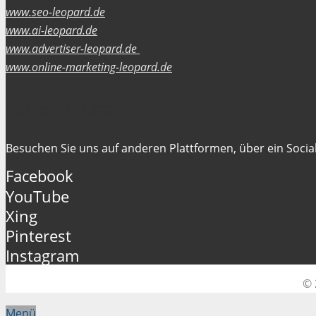
www.seo-leopard.de
www.ai-leopard.de
www.advertiser-leopard.de
www.online-marketing-leopard.de
Folgen Sie uns
Besuchen Sie uns auf anderen Plattformen, über ein Social
Facebook
YouTube
Xing
Pinterest
Instagram
© 
Menü