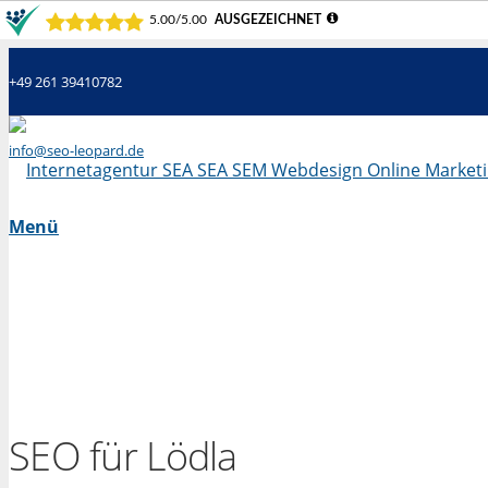
+49 261 39410782
info@seo-leopard.de
Mo - Fr 09.00 Uhr - 18.00 Uhr
Menü
SEO für Lödla