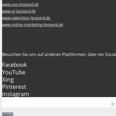
www.seo-leopard.de
www.ai-leopard.de
www.advertiser-leopard.de
www.online-marketing-leopard.de
Folgen Sie uns
Besuchen Sie uns auf anderen Plattformen, über ein Social
Facebook
YouTube
Xing
Pinterest
Instagram
© 
Menü