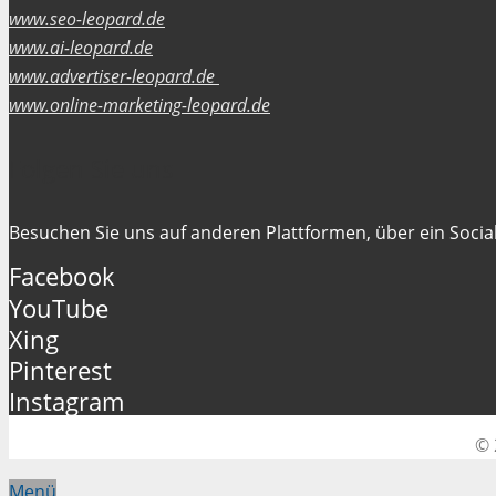
www.seo-leopard.de
www.ai-leopard.de
www.advertiser-leopard.de
www.online-marketing-leopard.de
Folgen Sie uns
Besuchen Sie uns auf anderen Plattformen, über ein Social
Facebook
YouTube
Xing
Pinterest
Instagram
© 
Menü