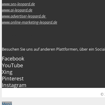
www.seo-leopard.de
www.ai-leopard.de
www.advertiser-leopard.de
www.online-marketing-leopard.de
Folgen Sie uns
Besuchen Sie uns auf anderen Plattformen, über ein Social
Facebook
YouTube
Xing
Pinterest
Instagram
© 
Menü