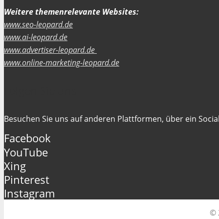
Weitere themenrelevante Websites:
www.seo-leopard.de
www.ai-leopard.de
www.advertiser-leopard.de
www.online-marketing-leopard.de
Folgen Sie uns
Besuchen Sie uns auf anderen Plattformen, über ein Social
Facebook
YouTube
Xing
Pinterest
Instagram
© 