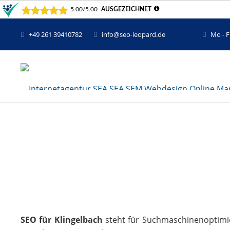
+49 261 39410782
info@seo-leopard.de
Mo - F
SEO für Klingelbach
steht für Suchmaschinenoptimier