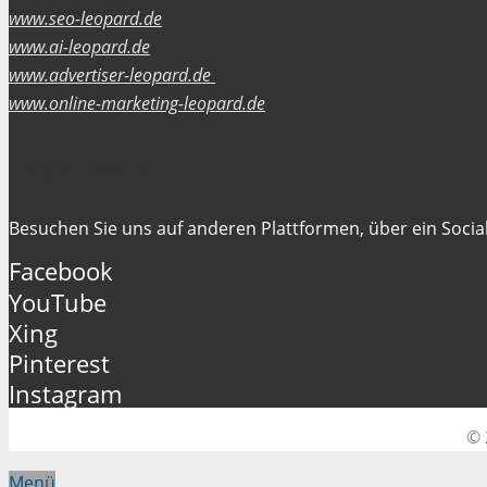
www.seo-leopard.de
www.ai-leopard.de
www.advertiser-leopard.de
www.online-marketing-leopard.de
Folgen Sie uns
Besuchen Sie uns auf anderen Plattformen, über ein Social
Facebook
YouTube
Xing
Pinterest
Instagram
© 
Menü