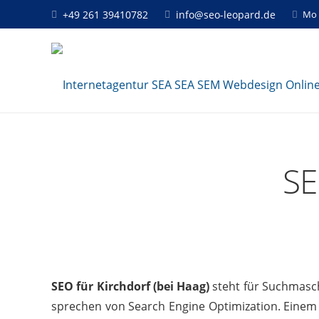
+49 261 39410782
info@seo-leopard.de
Mo 
SE
SEO für Kirchdorf (bei Haag)
steht für Suchmasch
sprechen von Search Engine Optimization. Einem 