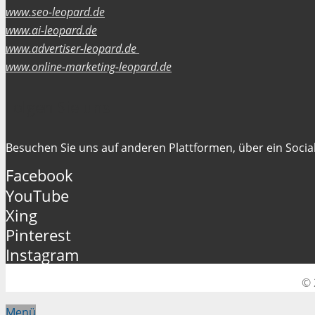
www.seo-leopard.de
www.ai-leopard.de
www.advertiser-leopard.de
www.online-marketing-leopard.de
Folgen Sie uns
Besuchen Sie uns auf anderen Plattformen, über ein Social
Facebook
YouTube
Xing
Pinterest
Instagram
© 
Menü