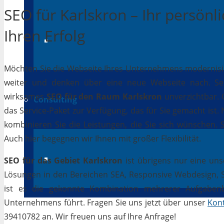
SEO für Karlskron – Ihr persönl
Ihren Erfolg
App-Entwicklung
Möchten Sie die Webseite Ihres Unternehmens modernisiere
weiter und denken über eine neue Webseite nach. Selb
wirksames
SEO für den Raum Karlskron
unverzichtbar. G
Consulting
das Service-Paket zur Verfügung, das für Sie gemacht ist
kombinieren Sie die Leistungen, die Sie sich wünschen.
Auch hier begegnen wir Ihnen mit großer Flexibilität.
IT Beratung
SEO für das Gebiet Karlskron
ist übrigens nur eine uns
Lösungen in den Bereichen SEA, Responsive Webdesign, Soc
ist es die gekonnte Kombination mehrerer Aufgabenbe
Unternehmens führt. Fragen Sie uns jetzt über unser
Kon
39410782 an. Wir freuen uns auf Ihre Anfrage!