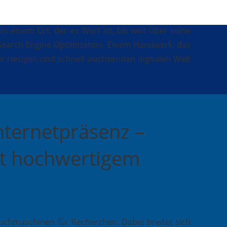
 einem Ort, der es Wert ist, bis weit über seine
Search Engine Optimization. Einem Handwerk, das
er riesigen und schnell wachsenden digitalen Welt
Internetpräsenz –
it hochwertigem
chmaschinen für Recherchen. Dabei breitet sich