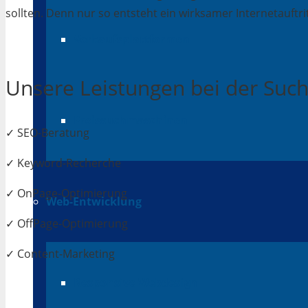
sollten. Denn nur so entsteht ein wirksamer Internetauftrit
Verkaufsplattformen
Unsere Leistungen bei der Su
Preissuchmaschinen
✓ SEO-Beratung
✓ Keyword-Recherche
✓ OnPage-Optimierung
Web-Entwicklung
✓ OffPage-Optimierung
✓ Content-Marketing
Responsive Webdesign