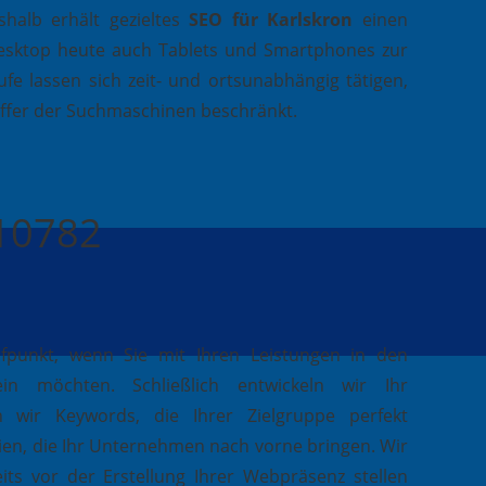
halb erhält gezieltes
SEO für Karlskron
einen
esktop heute auch Tablets und Smartphones zur
fe lassen sich zeit- und ortsunabhängig tätigen,
effer der Suchmaschinen beschränkt.
410782
ufpunkt, wenn Sie mit Ihren Leistungen in den
in möchten. Schließlich entwickeln wir Ihr
 wir Keywords, die Ihrer Zielgruppe perfekt
ien, die Ihr Unternehmen nach vorne bringen. Wir
its vor der Erstellung Ihrer Webpräsenz stellen