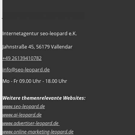
Jetzt Kontakt aufnehmen
Internetagentur seo-leopard e.K.
Jahnstraße 45, 56179 Vallendar
+49 26139410782
info@seo-leopard.de
Mo - Fr 09.00 Uhr - 18.00 Uhr
Weitere themenrelevante Websites:
www.seo-leopard.de
www.ai-leopard.de
www.advertiser-leopard.de
www.online-marketing-leopard.de