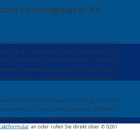
iches Leistungspaket für
n? Vielleicht sind Sie sogar schon einen Schritt
st bei der Einrichtung eines Online-Shops ist
anz gleich welche Ziele Sie verfolgen – wir stellen
. Nehmen Sie einzelne Leistungen in Anspruch oder
 Sie denken über ein Rundum-Service-Paket nach?
erer Leidenschaften. Fragen Sie auch gerne nach
ial Media, IT oder Online Marketing. Schließlich
reiche, die zur maximalen Sichtbarkeit Ihres
taktformular
an oder rufen Sie direkt über ✆ 0261