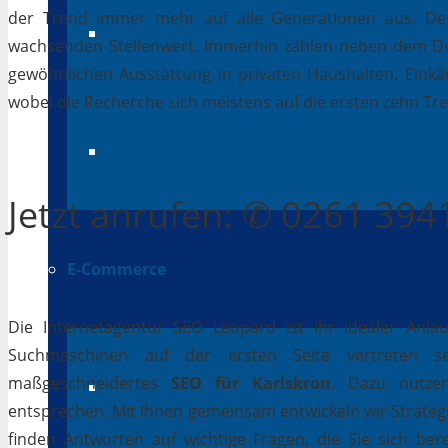
der Trend immer mehr auf alle Generationen aus. Des
Suchmaschinenwerbung
wachsenden Stellenwert. Immerhin zählen neben dem D
gewöhnlichen Ausstattung in privaten Haushalten. Einkäu
wobei die Recherche sich meistens auf die ersten zehn Tr
Social Media Marketing
Jetzt
anrufen
: ✆ 0261 39
E-Commerce
Die Internetagentur SEO Leopard ist Ihr idealer Anla
Suchmaschinen auf der ersten Seite vertreten se
maßgeschneidertes
SEO für Karlskron
. Dazu nutzen
Online Shops
entsprechen. Mit Ihnen gemeinsam entwickeln wir Strateg
finden Antworten auf wichtige Fragen, die Sie sich bere