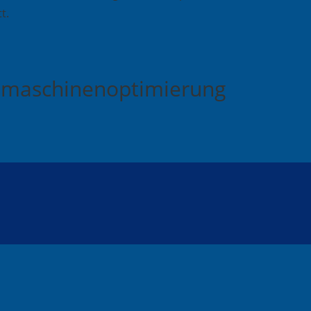
t.
chmaschinenoptimierung