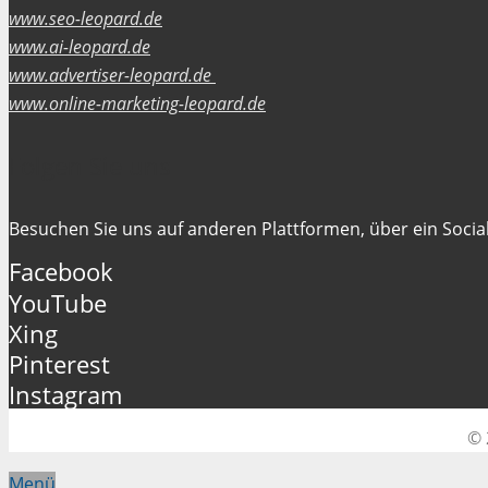
www.seo-leopard.de
www.ai-leopard.de
www.advertiser-leopard.de
www.online-marketing-leopard.de
Folgen Sie uns
Besuchen Sie uns auf anderen Plattformen, über ein Social
Facebook
YouTube
Xing
Pinterest
Instagram
© 
Menü