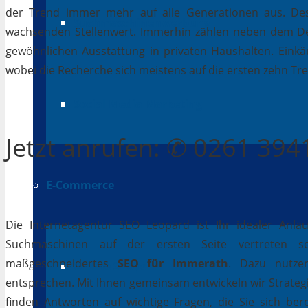
der Trend immer mehr auf alle Generationen aus. Des
Suchmaschinenwerbung
wachsenden Stellenwert. Immerhin zählen neben dem D
gewöhnlichen Ausstattung in privaten Haushalten. Einkäu
wobei die Recherche sich meistens auf die ersten zehn Tr
Social Media Marketing
Jetzt
anrufen
: ✆ 0261 39
E-Commerce
Die Internetagentur SEO Leopard ist Ihr idealer Anla
Suchmaschinen auf der ersten Seite vertreten se
maßgeschneidertes
SEO für Immerath
. Dazu nutzen
Online Shops
entsprechen. Mit Ihnen gemeinsam entwickeln wir Strateg
finden Antworten auf wichtige Fragen, die Sie sich bere