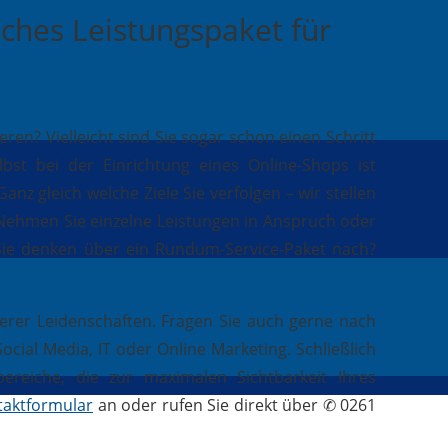
iches Leistungspaket für
n? Vielleicht sind Sie sogar schon einen Schritt
st bei der Einrichtung eines Online-Shops ist
anz gleich welche Ziele Sie verfolgen – wir stellen
. Nehmen Sie einzelne Leistungen in Anspruch oder
 Sie denken über ein Rundum-Service-Paket nach?
erer Leidenschaften. Fragen Sie auch gerne nach
ial Media, IT oder Online Marketing. Schließlich
reiche, die zur maximalen Sichtbarkeit Ihres
taktformular
an oder rufen Sie direkt über ✆ 0261