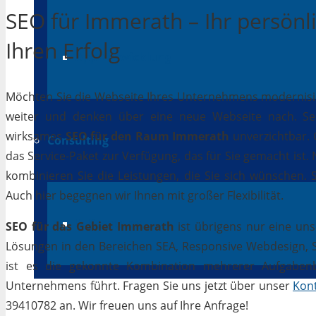
SEO für Immerath – Ihr persönl
Ihren Erfolg
App-Entwicklung
Möchten Sie die Webseite Ihres Unternehmens modernisiere
weiter und denken über eine neue Webseite nach. Selb
wirksames
SEO für den Raum Immerath
unverzichtbar. G
Consulting
das Service-Paket zur Verfügung, das für Sie gemacht ist
kombinieren Sie die Leistungen, die Sie sich wünschen.
Auch hier begegnen wir Ihnen mit großer Flexibilität.
IT Beratung
SEO für das Gebiet Immerath
ist übrigens nur eine uns
Lösungen in den Bereichen SEA, Responsive Webdesign, Soc
ist es die gekonnte Kombination mehrerer Aufgabenbe
Unternehmens führt. Fragen Sie uns jetzt über unser
Kon
39410782 an. Wir freuen uns auf Ihre Anfrage!