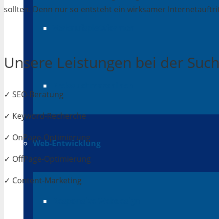
sollten. Denn nur so entsteht ein wirksamer Internetauftrit
Verkaufsplattformen
Unsere Leistungen bei der Su
Preissuchmaschinen
✓ SEO-Beratung
✓ Keyword-Recherche
✓ OnPage-Optimierung
Web-Entwicklung
✓ OffPage-Optimierung
✓ Content-Marketing
Responsive Webdesign