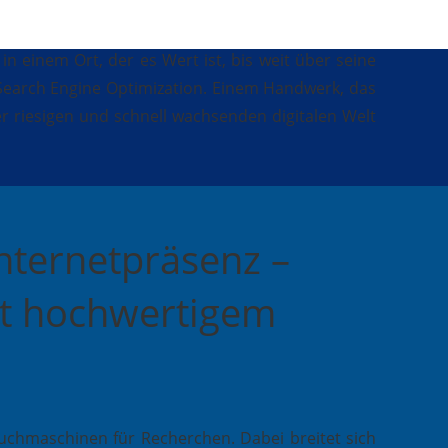
 einem Ort, der es Wert ist, bis weit über seine
Search Engine Optimization. Einem Handwerk, das
er riesigen und schnell wachsenden digitalen Welt
nternetpräsenz –
it hochwertigem
chmaschinen für Recherchen. Dabei breitet sich