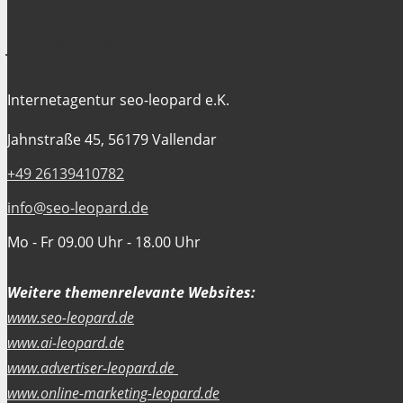
Jetzt Kontakt aufnehmen
Internetagentur seo-leopard e.K.
Jahnstraße 45, 56179 Vallendar
+49 26139410782
info@seo-leopard.de
Mo - Fr 09.00 Uhr - 18.00 Uhr
Weitere themenrelevante Websites:
www.seo-leopard.de
www.ai-leopard.de
www.advertiser-leopard.de
www.online-marketing-leopard.de