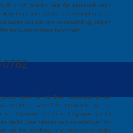
halb erhält gezieltes
SEO für Immerath
einen
esktop heute auch Tablets und Smartphones zur
fe lassen sich zeit- und ortsunabhängig tätigen,
effer der Suchmaschinen beschränkt.
410782
ufpunkt, wenn Sie mit Ihren Leistungen in den
in möchten. Schließlich entwickeln wir Ihr
 wir Keywords, die Ihrer Zielgruppe perfekt
ien, die Ihr Unternehmen nach vorne bringen. Wir
its vor der Erstellung Ihrer Webpräsenz stellen