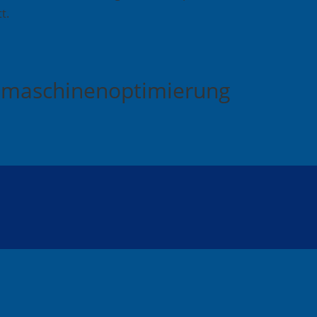
t.
chmaschinenoptimierung