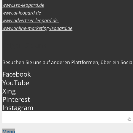
www.seo-leopard.de
www.ai-leopard.de
www.advertiser-leopard.de
www.online-marketing-leopard.de
Folgen Sie uns
Besuchen Sie uns auf anderen Plattformen, über ein Social
Facebook
YouTube
Xing
Pinterest
Instagram
© 
Menü