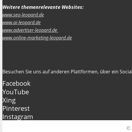
Weitere themenrelevante Websites:
www.seo-leopard.de
www.ai-leopard.de
www.advertiser-leopard.de
www.online-marketing-leopard.de
Folgen Sie uns
Besuchen Sie uns auf anderen Plattformen, über ein Social
Facebook
YouTube
Xing
Pinterest
Instagram
© 