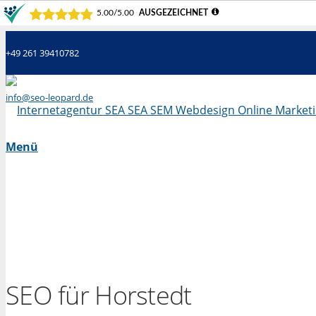
+49 261 39410782
info@seo-leopard.de
Mo - Fr 09.00 Uhr - 18.00 Uhr
Menü
SEO für Horstedt