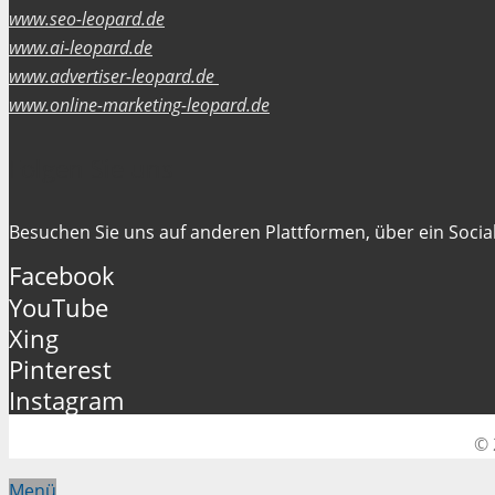
www.seo-leopard.de
www.ai-leopard.de
www.advertiser-leopard.de
www.online-marketing-leopard.de
Folgen Sie uns
Besuchen Sie uns auf anderen Plattformen, über ein Social
Facebook
YouTube
Xing
Pinterest
Instagram
© 
Menü