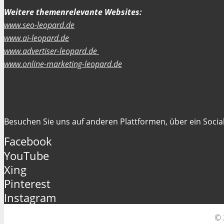
Weitere themenrelevante Websites:
www.seo-leopard.de
www.ai-leopard.de
www.advertiser-leopard.de
www.online-marketing-leopard.de
Folgen Sie uns
Besuchen Sie uns auf anderen Plattformen, über ein Social
Facebook
YouTube
Xing
Pinterest
Instagram
© 