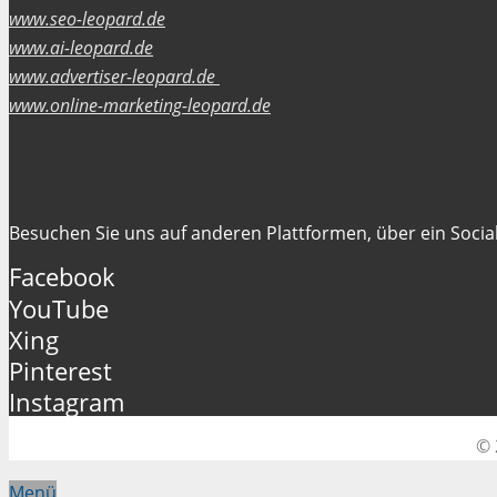
www.seo-leopard.de
www.ai-leopard.de
www.advertiser-leopard.de
www.online-marketing-leopard.de
Folgen Sie uns
Besuchen Sie uns auf anderen Plattformen, über ein Social
Facebook
YouTube
Xing
Pinterest
Instagram
© 
Menü